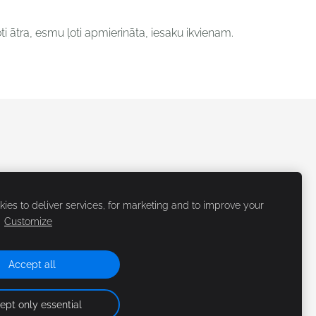
ti ātra, esmu ļoti apmierināta, iesaku ikvienam.
ies to deliver services, for marketing and to improve your
.
Customize
Accept all
ept only essential