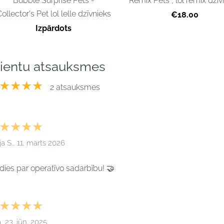
Bubble Surprise Pets -
Remix Pets , lol remix dzīv
ollector's Pet lol lelle dzīvnieks
€18.00
Izpārdots
lientu atsauksmes
★★★★
2 atsauksmes
★★★★
ija S., 11. marts 2026
dies par operatīvo sadarbību! 🤝
★★★★
a, 23. jūn. 2025