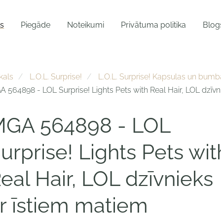
ls
Piegāde
Noteikumi
Privātuma politika
Blog
kals
L.O.L. Surprise!
L.O.L. Surprise! Kapsulas un bumb
 564898 - LOL Surprise! Lights Pets with Real Hair, LOL dzīvn
GA 564898 - LOL
urprise! Lights Pets wit
eal Hair, LOL dzīvnieks
r īstiem matiem