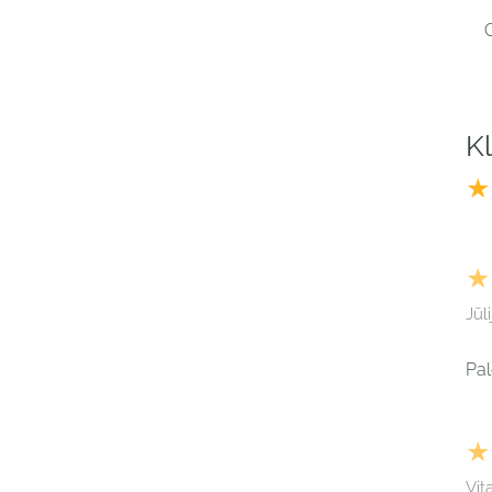
C
K
★
★
Jūl
Pal
★
Vit