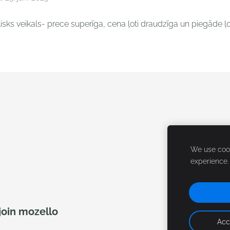
lisks veikals- prece superīga, cena ļoti draudzīga un piegāde ļo
We use cook
experience
join mozello
Acc