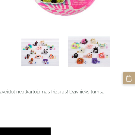
 izveidot neatkārtojamas frizūras! Dzīvnieks tumsā