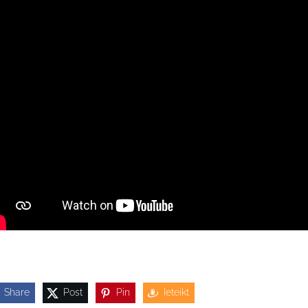
Share
Post
Pin
Ieteikt