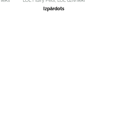
nieks
LOL Fluffy Pets, LOL dzīvnieki
Izpārdots