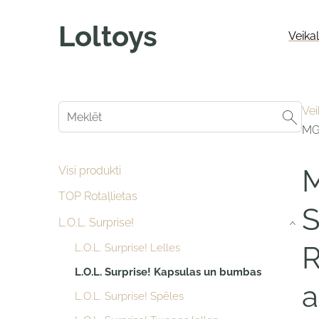
Loltoys
Veika
Vei
MGA
Visi produkti
M
TOP Rotaļlietas
S
L.O.L. Surprise!
›
R
L.O.L. Surprise! Lelles
L.O.L. Surprise! Kapsulas un bumbas
a
L.O.L. Surprise! Spēles