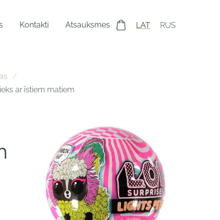
s
Kontakti
Atsauksmes
LAT
RUS
as
ieks ar īstiem matiem
h