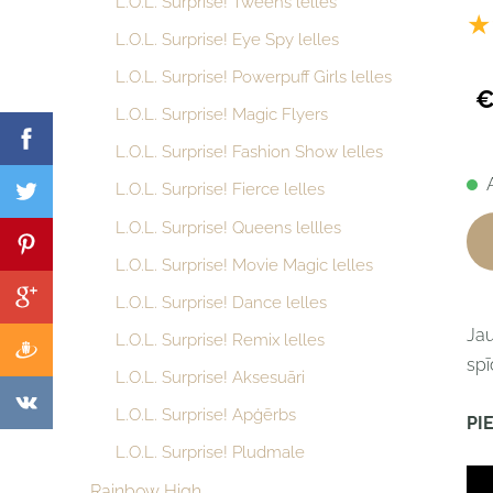
L.O.L. Surprise! Tweens lelles
★
L.O.L. Surprise! Eye Spy lelles
L.O.L. Surprise! Powerpuff Girls lelles
€
L.O.L. Surprise! Magic Flyers
L.O.L. Surprise! Fashion Show lelles
L.O.L. Surprise! Fierce lelles
L.O.L. Surprise! Queens lellles
L.O.L. Surprise! Movie Magic lelles
L.O.L. Surprise! Dance lelles
Jau
L.O.L. Surprise! Remix lelles
spī
L.O.L. Surprise! Aksesuāri
L.O.L. Surprise! Apģērbs
PI
L.O.L. Surprise! Pludmale
Rainbow High