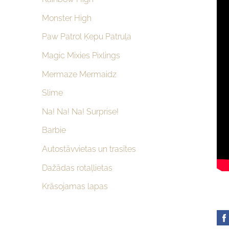
Monster High
Paw Patrol Ķepu Patruļa
Magic Mixies Pixlings
Mermaze Mermaidz
Slime
Na! Na! Na! Surprise!
Barbie
Autostāvvietas un trasītes
Dažādas rotaļlietas
Krāsojamas lapas