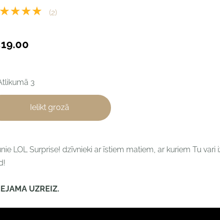
★★★★
(2)
19.00
Atlikumā 3
Ielikt grozā
nie LOL Surprise! dzīvnieki ar īstiem matiem, ar kuriem Tu vari
d!
EEJAMA UZREIZ.