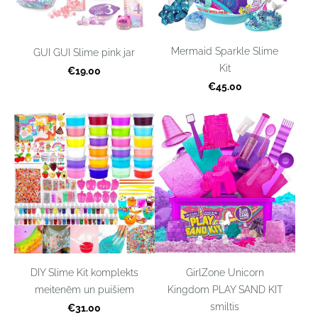
Mermaid Sparkle Slime
GUI GUI Slime pink jar
Kit
€19.00
€45.00
DIY Slime Kit komplekts
GirlZone Unicorn
meitenēm un puišiem
Kingdom PLAY SAND KIT
smiltis
€31.00