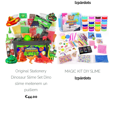
Izpārdots
Original Stationery
MAGIC KIT DIY SLIME
Dinosaur Slime Set Dino
Izpārdots
slime meitenem un
puišiem
€44.00