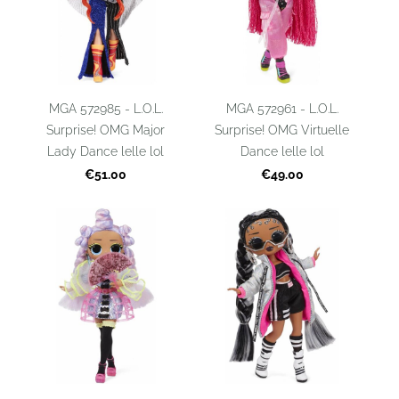
MGA 572985 - L.O.L.
MGA 572961 - L.O.L.
Surprise! OMG Major
Surprise! OMG Virtuelle
Lady Dance lelle lol
Dance lelle lol
€51.00
€49.00