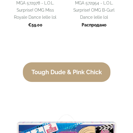
MGA 572978 - L.O.L.
MGA 572954 - L.O.L.
Surprise! OMG Miss
Surprise! OMG B-Gurl
Royale Dance lelle lol
Dance lelle lol
€59.00
Распродано
Tough Dude & Pink Chick